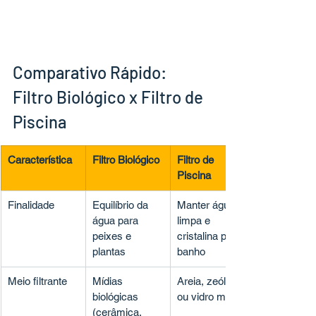
Comparativo Rápido: 
Filtro Biológico x Filtro de 
Piscina
Característica
Filtro Biológico
Filtro de 
Piscina
Finalidade
Equilíbrio da 
Manter água 
água para 
limpa e 
peixes e 
cristalina para 
plantas
banho
Meio filtrante
Mídias 
Areia, zeólita 
biológicas 
ou vidro moído
(cerâmica, 