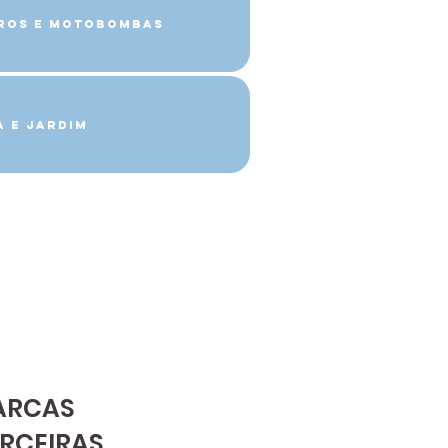
tros e Motobombas
a e Jardim
ARCAS
RCEIRAS