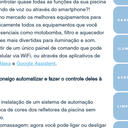
ontrolar quase todas as funções da sua piscina 
do de voz ou através do smartphone?!
s no mercado os melhores equipamentos para 
Cas
aticamente todos os equipamentos que você 
ssenciais como motobomba, filtro e aquecedor 
es mais divertidas para iluminação e som.
rtir de um único painel de comando que pode 
Ilu
lular via WiFi, ou através dos aplicativos de 
Alexa
 e 
Google Assistent
.
Ace
nsigo automatizar e fazer o controle deles à 
 a instalação de um sistema de automação 
Limp
oca de cores dos refletores da piscina sem 
o. 
romassagem: agora você pode ligar ou desligar 