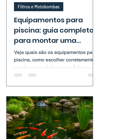
Filtros e Motobombas
Equipamentos para
piscina: guia completo
para montar uma
estrutura eficiente.
Veja quais são os equipamentos para
piscina, como escolher corretamente e
montar uma estrutura completa,
eficiente e econômica.