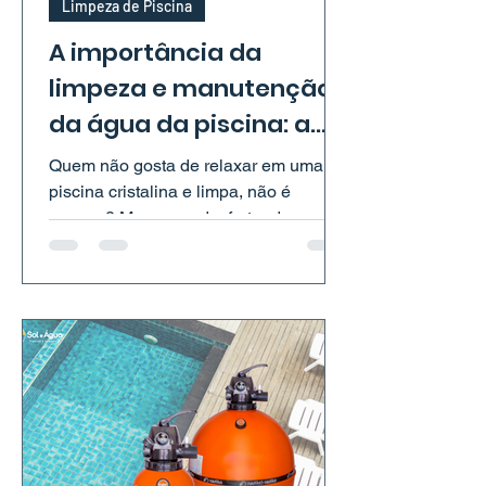
Limpeza de Piscina
A importância da
limpeza e manutenção
da água da piscina: a
mangueira como aliada
Quem não gosta de relaxar em uma
essencial!
piscina cristalina e limpa, não é
mesmo? Mas, para desfrutar de
momentos de lazer e saúde em sua...