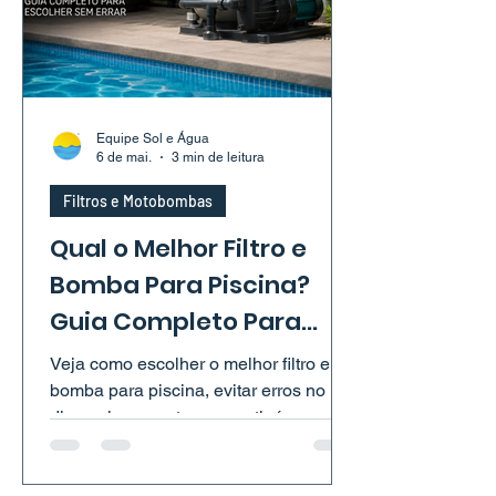
Equipe Sol e Água
6 de mai.
3 min de leitura
Filtros e Motobombas
Qual o Melhor Filtro e
Bomba Para Piscina?
Guia Completo Para
Escolher Certo
Veja como escolher o melhor filtro e
bomba para piscina, evitar erros no
dimensionamento e garantir água
limpa com mais economia e menos
manutenção.