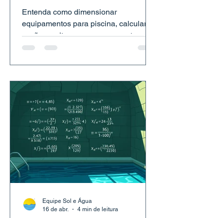
(sem erro e sem
Entenda como dimensionar
desperdício)
equipamentos para piscina, calcular
vazão e evitar erros que aumentam
custos e reduzem eficiência.
Equipe Sol e Água
16 de abr.
4 min de leitura