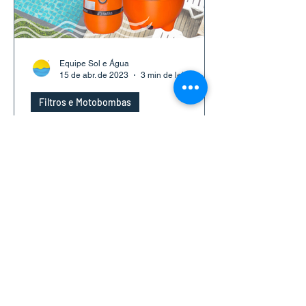
Equipe Sol e Água
15 de abr. de 2023
3 min de leitura
Filtros e Motobombas
Como saber qual é o
tamanho certo do filtro
de uma piscina?
Não importa o tamanho da sua piscina,
você vai precisar de filtro para manter a
água da piscina limpa e pronta para
uso! Confira nossas...