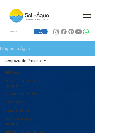
Blog Sol e Água
Limpeza de Piscina
All Posts
Aquecimento de
Piscina
Cascatas e Fontes
Iluminação
Casa e Jardim
Acessórios para
Piscina
Filtros e Motobombas