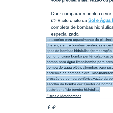
Quer comparar modelos e ver 
👉 Visite o site da 
Sol e Água 
completa de bombas hidráulica
especializado.
acessorios para aquecimento de piscina
diferença entre bombas periféricas e cent
tipos de bombas hidráulicas
comparação 
como funciona bomba periférica
aplicaçõ
bomba para água limpa
bomba para pres
bomba de água elétrica
bombas para pis
eficiência de bombas hidráulicas
manuten
pressão de bomba periférica
vazão da bo
escolha da bomba certa
motor de bomba 
custo-benefício bomba hidráulica
Filtros e Motobombas