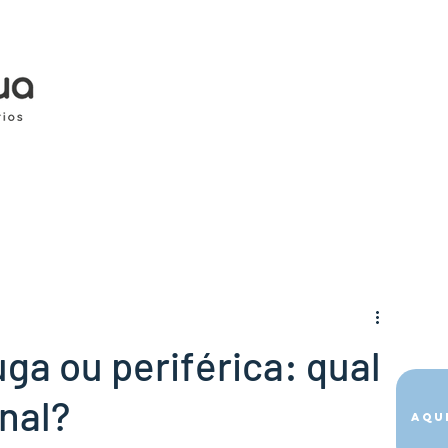
ga ou periférica: qual
inal?
Aqu