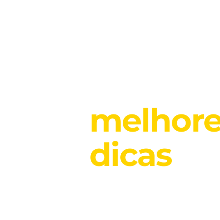
Nossas
Como saber qual é o tamanho
melhor
certo do filtro de uma piscina
dicas
dir
para você!