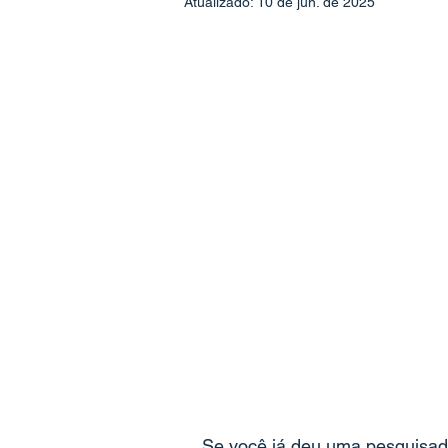
Atualizado:
10 de jun. de 2025
Se você já deu uma pesquisada