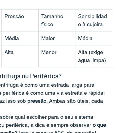
Pressão
Tamanho 
Sensibilidad
físico
e à sujeira
Média
Maior
Média
Alta
Menor
Alta (exige 
água limpa)
trífuga ou Periférica?
ntrífuga é como uma estrada larga para 
periférica é como uma via estreita e rápida: 
az isso sob 
pressão
. Ambas são úteis, cada 
sobre qual escolher para o seu sistema 
ou periférica, a dica é sempre observar 
o que 
ressão?
 Isso já resolve 80% da equação!