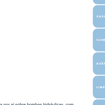
Cas
Ilu
Ace
Limp
 por aí sobre bombas hidráulicas, com 