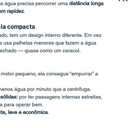
 a água precisa percorrer uma 
distância longa 
om rapidez
.
cia compacta
lado, tem um design interno diferente. Em vez 
la usa palhetas menores que fazem a água 
 fechado — quase como um caracol.
otor pequeno, ela consegue “empurrar” a 
enos água por minuto que a centrífuga.
sólidas:
 por ter passagens internas estreitas, 
pa para operar bem.
ta, leve e econômica
.