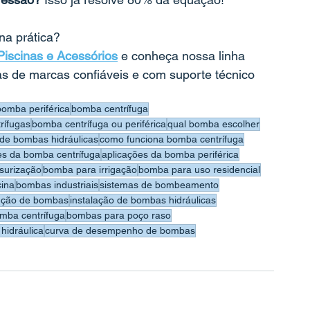
na prática?
Piscinas e Acessórios
 e conheça nossa linha 
s de marcas confiáveis e com suporte técnico 
bomba periférica
bomba centrífuga
rífugas
bomba centrífuga ou periférica
qual bomba escolher
de bombas hidráulicas
como funciona bomba centrífuga
es da bomba centrífuga
aplicações da bomba periférica
surização
bomba para irrigação
bomba para uso residencial
cina
bombas industriais
sistemas de bombeamento
ção de bombas
instalação de bombas hidráulicas
mba centrífuga
bombas para poço raso
hidráulica
curva de desempenho de bombas