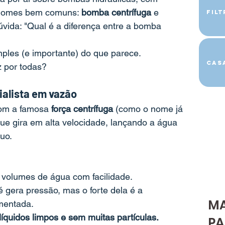
 nomes bem comuns: 
bomba centrífuga
 e 
Fil
úvida: "Qual é a diferença entre a bomba 
imples (e importante) do que parece.
Cas
 por todas?
alista em vazão
com a famosa 
força centrífuga
 (como o nome já 
que gira em alta velocidade, lançando a água 
nuo.
volumes de água com facilidade.
té gera pressão, mas o forte dela é a 
M
mentada.
quidos limpos e sem muitas partículas.
PA