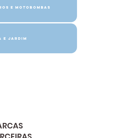
tros e Motobombas
a e Jardim
ARCAS
RCEIRAS