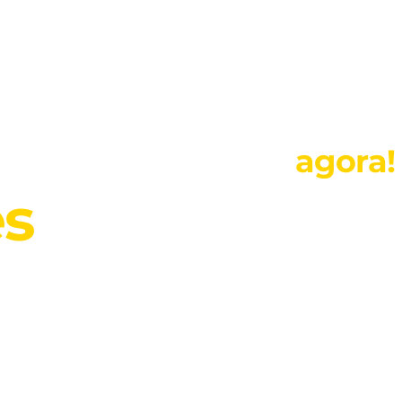
Inscreva-se
agora!
es
?
Email
eto