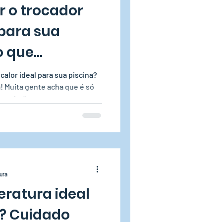
 o trocador
 para sua
o que
porta!
alor ideal para sua piscina?
 só
e calor”, mas sem as
do pode ser ineficiente,
tura
eratura ideal
a? Cuidado