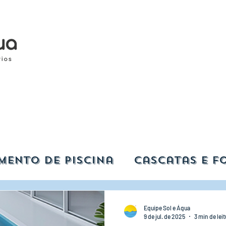
mento de Piscina
Cascatas e F
asa e Jardim
Acessórios para P
Equipe Sol e Água
9 de jul. de 2025
3 min de leit