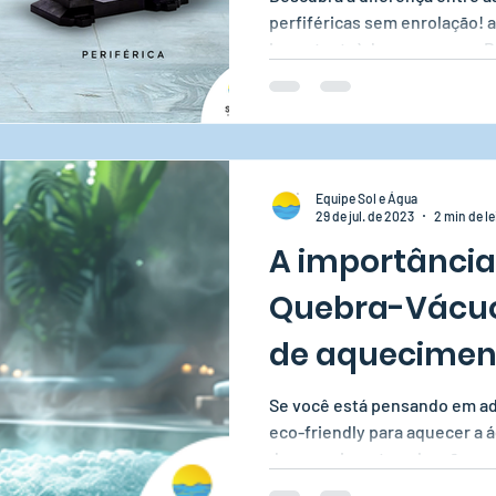
perfiféricas sem enrolação! a
importante) do que parece. B
por todas?
Equipe Sol e Água
29 de jul. de 2023
2 min de le
A importância
Quebra-Vácuo
de aqueciment
água.
Se você está pensando em a
eco-friendly para aquecer a 
de aquecimento solar são a...