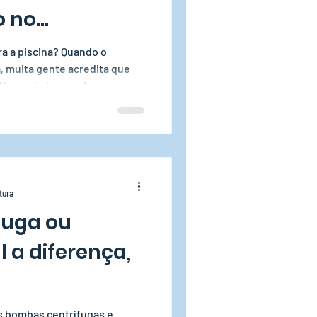
o no
ra a piscina? Quando o
a, muita gente acredita que
Na verdade, em alguns casos,
zer riscos à saúde ou danos
ue a Sol e Água Piscinas e
ar o equilíbrio.
tura
fuga ou
l a diferença,
s bombas centrífugas e