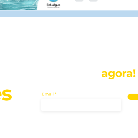
Inscreva-se
agora!
es
Email
eto