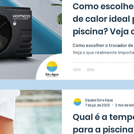
Como escolher
bombas
Limpeza de Piscina
de calor ideal
piscina? Veja 
realmente im
Como escolher o trocador de c
Veja o que realmente importa! Muita gente acha que é
“comprar qualquer trocador d
informações certas, o resulta
demorado e caro.
Equipe Sol e Água
7 de jul. de 2025
2 min de lei
Qual é a temp
para a piscin