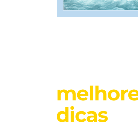
Nossas
melhor
dicas
dir
para você!