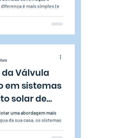
 diferença é mais simples (e
ora entender isso de uma vez
itura
 da Válvula
 em sistemas
o solar de
dotar uma abordagem mais
água da sua casa, os sistemas