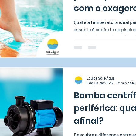
com o exager
aquecimento!
Qual é a temperatura ideal pa
assunto é conforto na piscin
quanto mais quente, melhor. 
altas temperaturas podem tra
à estrutura da piscina. Vem q
Acessórios te ajuda a encontr
Equipe Sol e Água
9 de jun. de 2025
2 min de lei
Bomba centrí
periférica: qua
afinal?
Descubra a diferença entre a