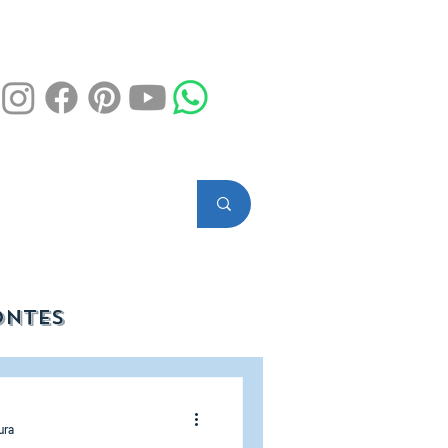
ontes
iscina
ura