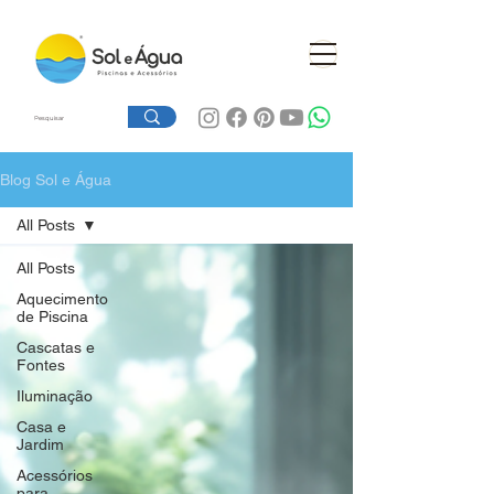
Blog Sol e Água
All Posts
All Posts
Aquecimento
de Piscina
Cascatas e
Fontes
Iluminação
Casa e
Jardim
Acessórios
para