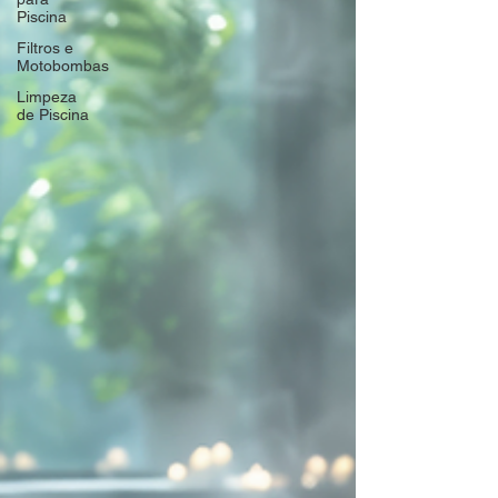
Piscina
Filtros e
Motobombas
Limpeza
de Piscina