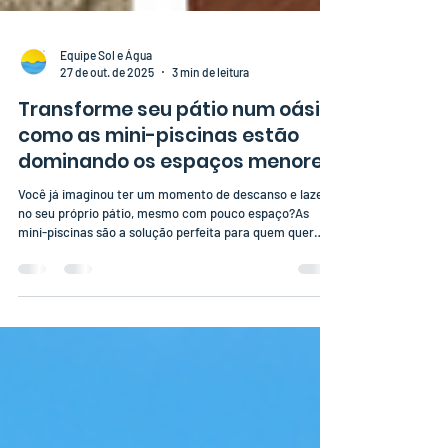
Equipe Sol e Água
27 de out. de 2025
3 min de leitura
Transforme seu pátio num oásis:
como as mini-piscinas estão
dominando os espaços menores
Você já imaginou ter um momento de descanso e lazer
no seu próprio pátio, mesmo com pouco espaço?As
mini-piscinas são a solução perfeita para quem quer
curtir o verão (e até o inverno) sem precisar de uma
grande área construída.Essa tendência vem crescendo
porque une design moderno, praticidade e conforto.