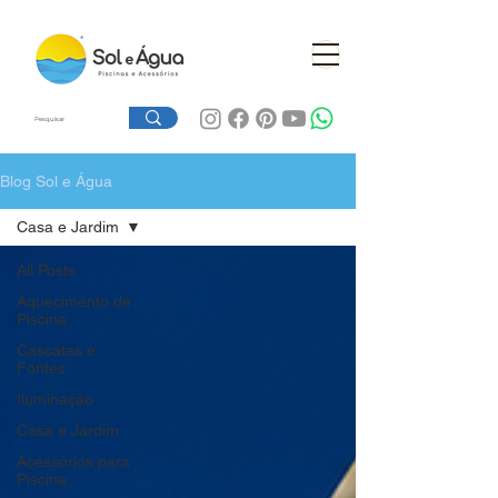
Blog Sol e Água
Casa e Jardim
All Posts
Aquecimento de
Piscina
Cascatas e
Fontes
Iluminação
Casa e Jardim
Acessórios para
Piscina